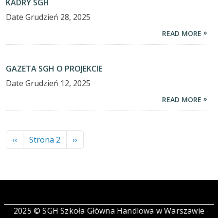
KADRY SGH
Date
Grudzień 28, 2025
READ MORE
GAZETA SGH O PROJEKCIE
Date
Grudzień 12, 2025
READ MORE
Stronicowanie
Poprzednia strona
Następna strona
‹‹
Strona 2
››
2025 © SGH Szkoła Główna Handlowa w Warszawie