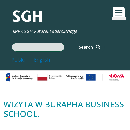
Przejdź do treści
IMPK SGH.FutureLeaders.Bridge
Search
Search
Polski
English
Image
WIZYTA W BURAPHA BUSINESS
SCHOOL.